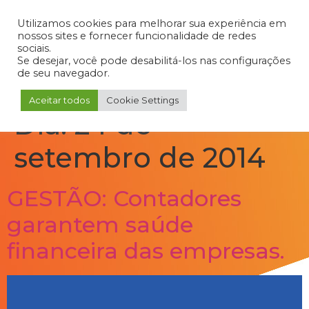
Admin
Portal do Aluno
Portal do Professor
Portal do Coordenador
Utilizamos cookies para melhorar sua experiência em
nossos sites e fornecer funcionalidade de redes
sociais.
Se desejar, você pode desabilitá-los nas configurações
de seu navegador.
Aceitar todos
Cookie Settings
Dia:
24 de
setembro de 2014
GESTÃO: Contadores
garantem saúde
financeira das empresas.