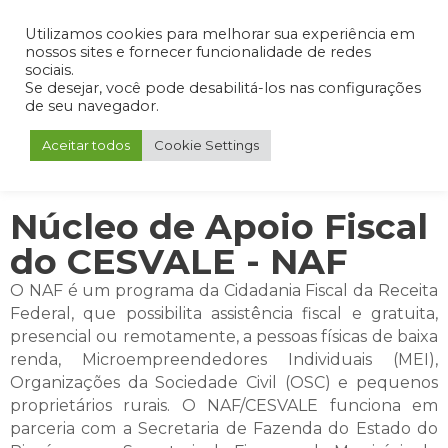
Admin
Portal do Aluno
Portal do Professor
Portal do Coordenador
Utilizamos cookies para melhorar sua experiência em
nossos sites e fornecer funcionalidade de redes
sociais.
Se desejar, você pode desabilitá-los nas configurações
de seu navegador.
Aceitar todos
Cookie Settings
Núcleo de Apoio Fiscal
do CESVALE - NAF
O NAF é um programa da Cidadania Fiscal da Receita
Federal, que possibilita assistência fiscal e gratuita,
presencial ou remotamente, a pessoas físicas de baixa
renda, Microempreendedores Individuais (MEI),
Organizações da Sociedade Civil (OSC) e pequenos
proprietários rurais. O NAF/CESVALE funciona em
parceria com a Secretaria de Fazenda do Estado do