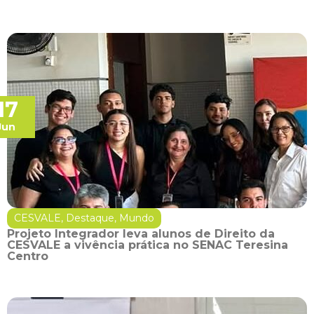
17
Jun
CESVALE
,
Destaque
,
Mundo
Projeto Integrador leva alunos de Direito da
CESVALE a vivência prática no SENAC Teresina
Centro