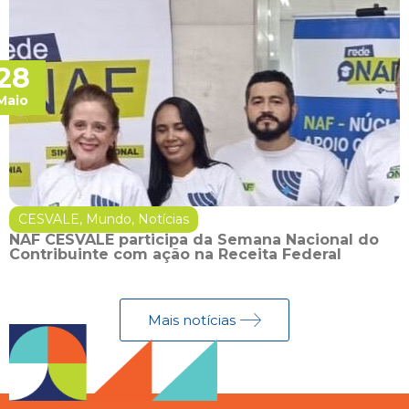
28
Maio
CESVALE
,
Mundo
,
Notícias
NAF CESVALE participa da Semana Nacional do
Contribuinte com ação na Receita Federal
Mais notícias