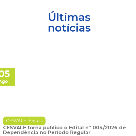
Últimas
notícias
05
Ago
CESVALE
,
Editais
CESVALE torna público o Edital nº 004/2026 de
Dependência no Período Regular