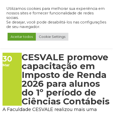
Admin
Portal do Aluno
Portal do Professor
Portal do Coordenador
Utilizamos cookies para melhorar sua experiência em
nossos sites e fornecer funcionalidade de redes
sociais.
Se desejar, você pode desabilitá-los nas configurações
de seu navegador.
Aceitar todos
Cookie Settings
CESVALE promove
30
capacitação em
Mar
Imposto de Renda
2026 para alunos
do 1º período de
Ciências Contábeis
A Faculdade CESVALE realizou mais uma