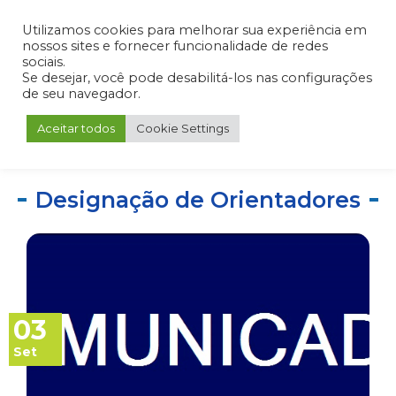
Admin
Portal do Aluno
Portal do Professor
Portal do Coordenador
Utilizamos cookies para melhorar sua experiência em
nossos sites e fornecer funcionalidade de redes
sociais.
Se desejar, você pode desabilitá-los nas configurações
de seu navegador.
Aceitar todos
Cookie Settings
Designação de Orientadores
03
Set