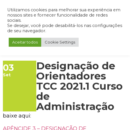
Admin
Portal do Aluno
Portal do Professor
Portal do Coordenador
Utilizamos cookies para melhorar sua experiência em
nossos sites e fornecer funcionalidade de redes
sociais.
Se desejar, você pode desabilitá-los nas configurações
de seu navegador.
Aceitar todos
Cookie Settings
Designação de
03
Orientadores
Set
TCC 2021.1 Curso
de
Administração
baixe aqui:
APÊNCIDE 3 – DESIGNAÇÃO DE