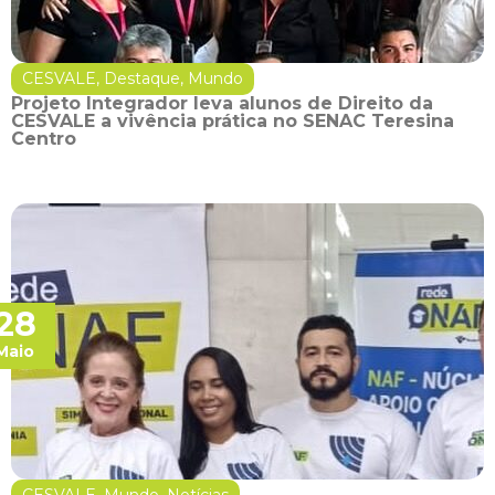
CESVALE
,
Destaque
,
Mundo
Projeto Integrador leva alunos de Direito da
CESVALE a vivência prática no SENAC Teresina
Centro
28
Maio
CESVALE
,
Mundo
,
Notícias