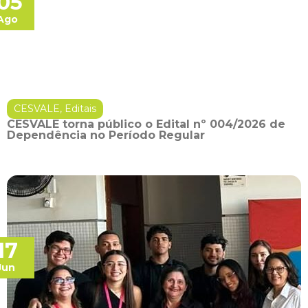
05
Ago
CESVALE
,
Editais
CESVALE torna público o Edital nº 004/2026 de
Dependência no Período Regular
17
Jun