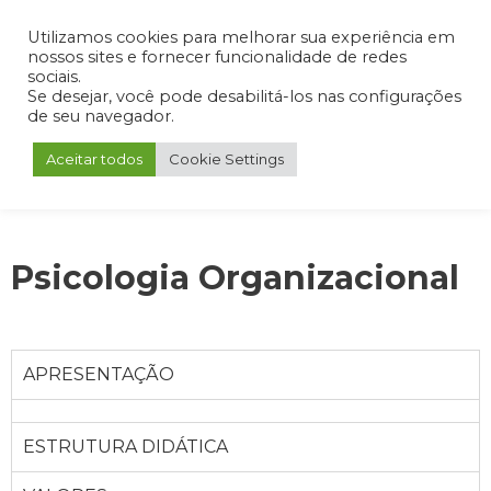
Admin
Portal do Aluno
Portal do Professor
Portal do Coordenador
Utilizamos cookies para melhorar sua experiência em
nossos sites e fornecer funcionalidade de redes
sociais.
Se desejar, você pode desabilitá-los nas configurações
de seu navegador.
Aceitar todos
Cookie Settings
Psicologia Organizacional
APRESENTAÇÃO
ESTRUTURA DIDÁTICA