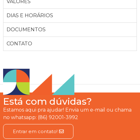
VALORES
DIAS E HORÁRIOS
DOCUMENTOS
CONTATO
Está com dúvidas?
Estamos aqui pra ajudar! Envia um e-mail ou chama
no whatsapp: (86) 92001-3992
Entrar em contato!