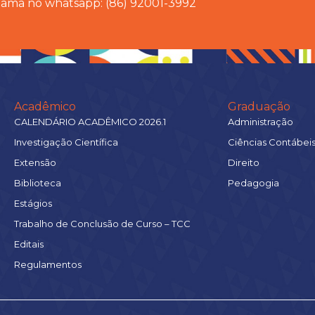
chama no whatsapp: (86) 92001-3992
Acadêmico
Graduação
CALENDÁRIO ACADÊMICO 2026.1
Administração
Investigação Científica
Ciências Contábei
Extensão
Direito
Biblioteca
Pedagogia
Estágios
Trabalho de Conclusão de Curso – TCC
Editais
Regulamentos