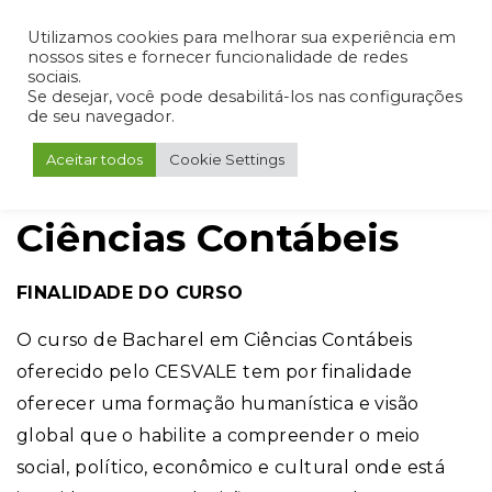
Admin
Portal do Aluno
Portal do Professor
Portal do Coordenador
Utilizamos cookies para melhorar sua experiência em
nossos sites e fornecer funcionalidade de redes
sociais.
Se desejar, você pode desabilitá-los nas configurações
de seu navegador.
Aceitar todos
Cookie Settings
Ciências Contábeis
FINALIDADE DO CURSO
O curso de Bacharel em Ciências Contábeis
oferecido pelo CESVALE tem por finalidade
oferecer uma formação humanística e visão
global que o habilite a compreender o meio
social, político, econômico e cultural onde está