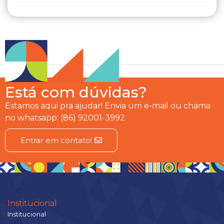
Está com dúvidas?
Estamos aqui pra ajudar! Envia um e-mail ou chama
no whatsapp: (86) 92001-3992
Entrar em contato!
Institucional
Institucional