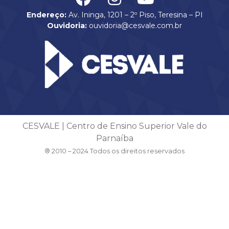
Endereço:
Av. Ininga, 1201 – 2º Piso, Teresina – PI
Ouvidoria:
ouvidoria@cesvale.com.br
CESVALE | Centro de Ensino Superior Vale do
Parnaíba
® 2010 – 2024 Todos os direitos reservados