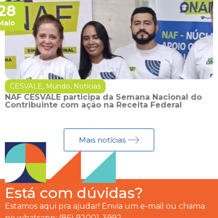
28
Maio
CESVALE
,
Mundo
,
Notícias
NAF CESVALE participa da Semana Nacional do
Contribuinte com ação na Receita Federal
Mais notícias
Está com dúvidas?
Estamos aqui pra ajudar! Envia um e-mail ou chama
no whatsapp: (86) 92001-3992