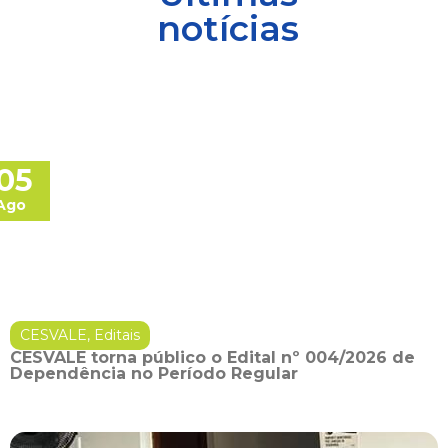
notícias
05
Ago
CESVALE
,
Editais
CESVALE torna público o Edital nº 004/2026 de
Dependência no Período Regular