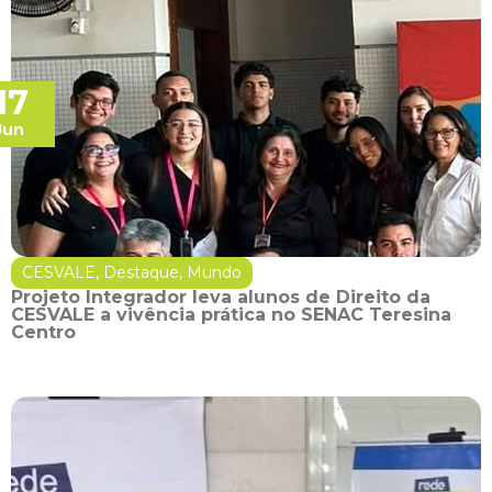
17
Jun
CESVALE
,
Destaque
,
Mundo
Projeto Integrador leva alunos de Direito da
CESVALE a vivência prática no SENAC Teresina
Centro