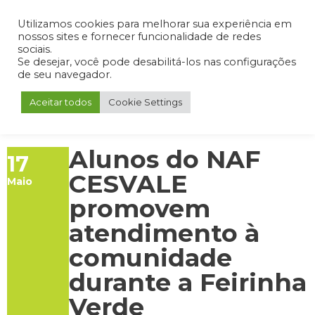
Admin
Portal do Aluno
Portal do Professor
Portal do Coordenador
Utilizamos cookies para melhorar sua experiência em
nossos sites e fornecer funcionalidade de redes
sociais.
Se desejar, você pode desabilitá-los nas configurações
de seu navegador.
Aceitar todos
Cookie Settings
Alunos do NAF
17
CESVALE
Maio
promovem
atendimento à
comunidade
durante a Feirinha
Verde