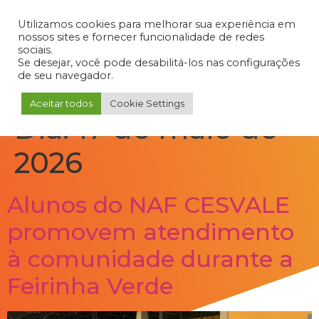
Admin
Portal do Aluno
Portal do Professor
Portal do Coordenador
Utilizamos cookies para melhorar sua experiência em
nossos sites e fornecer funcionalidade de redes
sociais.
Se desejar, você pode desabilitá-los nas configurações
de seu navegador.
Aceitar todos
Cookie Settings
Dia:
17 de maio de
2026
Alunos do NAF CESVALE
promovem atendimento
à comunidade durante a
Feirinha Verde