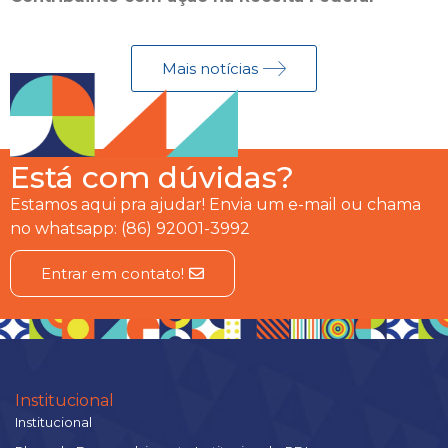
Mais notícias
Está com dúvidas?
Estamos aqui pra ajudar! Envia um e-mail ou chama
no whatsapp: (86) 92001-3992
Entrar em contato!
Institucional
Institucional