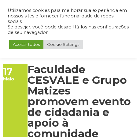
Admin
Portal do Aluno
Portal do Professor
Portal do Coordenador
Utilizamos cookies para melhorar sua experiência em
nossos sites e fornecer funcionalidade de redes
sociais.
Se desejar, você pode desabilitá-los nas configurações
de seu navegador.
Aceitar todos
Cookie Settings
Faculdade
17
CESVALE e Grupo
Maio
Matizes
promovem evento
de cidadania e
apoio à
comunidade