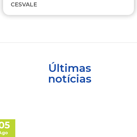
CESVALE
Últimas
notícias
05
Ago