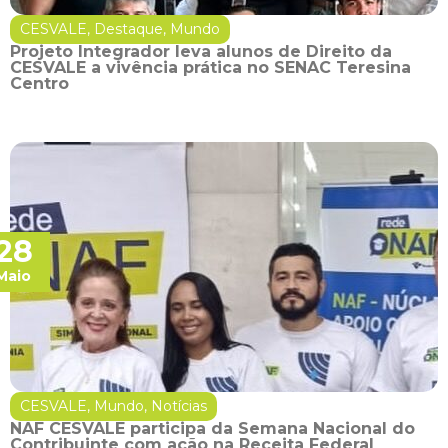
CESVALE
,
Destaque
,
Mundo
Projeto Integrador leva alunos de Direito da
CESVALE a vivência prática no SENAC Teresina
Centro
28
Maio
CESVALE
,
Mundo
,
Notícias
NAF CESVALE participa da Semana Nacional do
Contribuinte com ação na Receita Federal