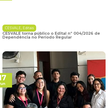
CESVALE
,
Editais
CESVALE torna público o Edital nº 004/2026 de
Dependência no Período Regular
17
Jun