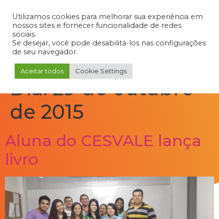
Admin
Portal do Aluno
Portal do Professor
Portal do Coordenador
Utilizamos cookies para melhorar sua experiência em
nossos sites e fornecer funcionalidade de redes
sociais.
Se desejar, você pode desabilitá-los nas configurações
de seu navegador.
Aceitar todos
Cookie Settings
Dia:
29 de outubro
de 2015
Aluna do CESVALE lança
livro