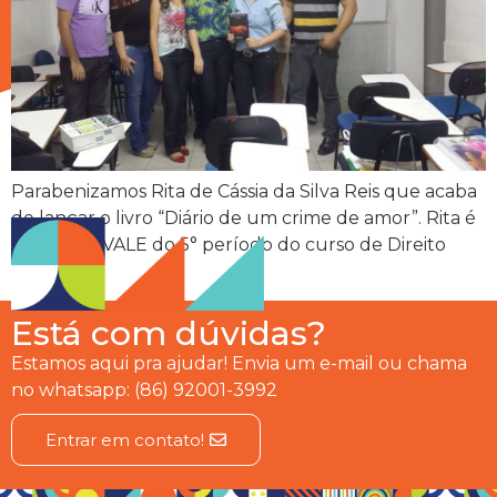
Parabenizamos Rita de Cássia da Silva Reis que acaba
de lançar o livro “Diário de um crime de amor”. Rita é
aluna CESVALE do 5° período do curso de Direito
(manhã).
Está com dúvidas?
Estamos aqui pra ajudar! Envia um e-mail ou chama
no whatsapp: (86) 92001-3992
Entrar em contato!