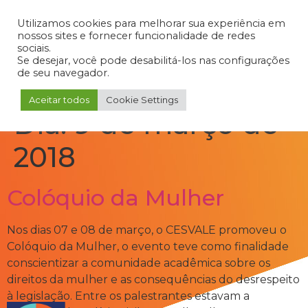
Admin
Portal do Aluno
Portal do Professor
Portal do Coordenador
Utilizamos cookies para melhorar sua experiência em
nossos sites e fornecer funcionalidade de redes
sociais.
Se desejar, você pode desabilitá-los nas configurações
de seu navegador.
Aceitar todos
Cookie Settings
Dia:
9 de março de
2018
Colóquio da Mulher
Nos dias 07 e 08 de março, o CESVALE promoveu o
Colóquio da Mulher, o evento teve como finalidade
conscientizar a comunidade acadêmica sobre os
direitos da mulher e as consequências do desrespeito
à legislação. Entre os palestrantes estavam a