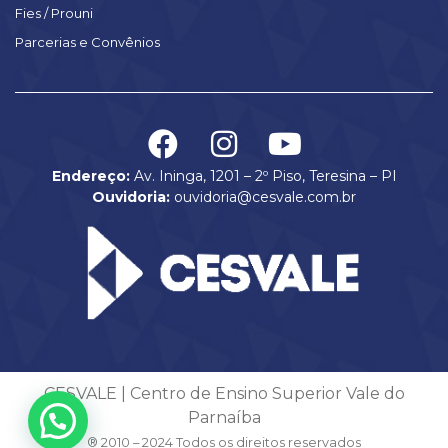
Fies / Prouni
Parcerias e Convênios
Endereço:
Av. Ininga, 1201 – 2º Piso, Teresina – PI
Ouvidoria:
ouvidoria@cesvale.com.br
CESVALE | Centro de Ensino Superior Vale do
Parnaíba
® 2010 – 2024 Todos os direitos reservados