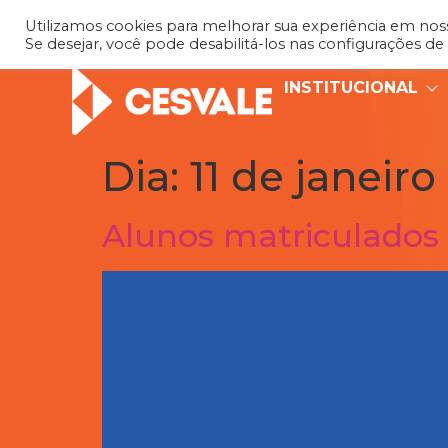
Utilizamos cookies para melhorar sua experiência em nosso
Se desejar, você pode desabilitá-los nas configurações de
INSTITUCIONAL
Dia:
11 de janeiro
Alunos matriculados