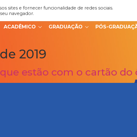
s sites e fornecer funcionalidade de redes sociais.
Admin
Portal do Aluno
 seu navegador.
ACADÊMICO
GRADUAÇÃO
PÓS-GRADUAÇ
 de 2019
 que estão com o cartão do