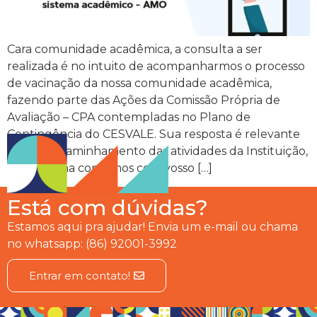
Cara comunidade acadêmica, a consulta a ser
realizada é no intuito de acompanharmos o processo
de vacinação da nossa comunidade acadêmica,
fazendo parte das Ações da Comissão Própria de
Avaliação – CPA contempladas no Plano de
Contingência do CESVALE. Sua resposta é relevante
para o encaminhamento das atividades da Instituição,
desta forma contamos com vosso […]
Está com dúvidas?
Estamos aqui pra ajudar! Envia um e-mail ou chama
no whatsapp: (86) 92001-3992
Entrar em contato!