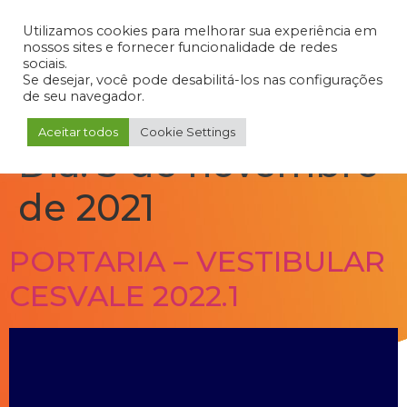
Admin
Portal do Aluno
Portal do Professor
Portal do Coordenador
Utilizamos cookies para melhorar sua experiência em
nossos sites e fornecer funcionalidade de redes
sociais.
Se desejar, você pode desabilitá-los nas configurações
de seu navegador.
Aceitar todos
Cookie Settings
Dia:
3 de novembro
de 2021
PORTARIA – VESTIBULAR
CESVALE 2022.1