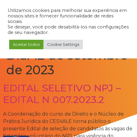
Admin
Portal do Aluno
Portal do Professor
Portal do Coordenador
Utilizamos cookies para melhorar sua experiência em
nossos sites e fornecer funcionalidade de redes
sociais.
Se desejar, você pode desabilitá-los nas configurações
de seu navegador.
Aceitar todos
Cookie Settings
Dia:
12 de setembro
de 2023
EDITAL SELETIVO NPJ –
EDITAL N 007.2023.2
A Coordenação do curso de Direito e o Núcleo de
Prática Jurídica do CESVALE torna público o
presente Edital de seleção de candidatos às vagas de
Estagiário voluntário do NPJ, para vigência do