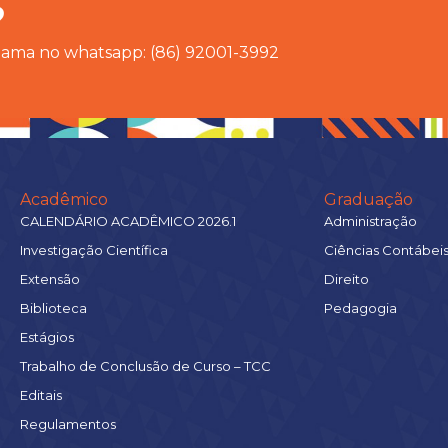
?
chama no whatsapp: (86) 92001-3992
Acadêmico
Graduação
CALENDÁRIO ACADÊMICO 2026.1
Administração
Investigação Científica
Ciências Contábei
Extensão
Direito
Biblioteca
Pedagogia
Estágios
Trabalho de Conclusão de Curso – TCC
Editais
Regulamentos