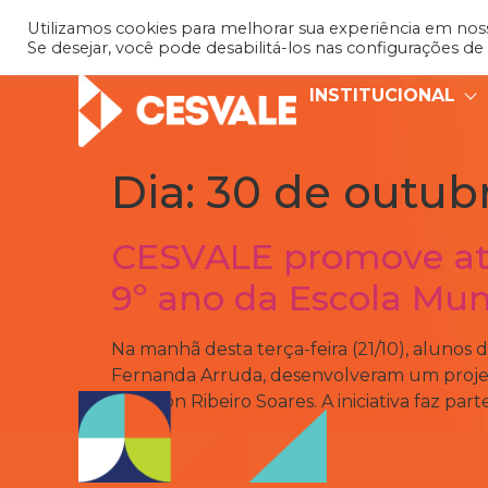
Utilizamos cookies para melhorar sua experiência em nosso
Se desejar, você pode desabilitá-los nas configurações de
INSTITUCIONAL
Dia:
30 de outub
CESVALE promove ati
9º ano da Escola Muni
Na manhã desta terça-feira (21/10), alunos 
Fernanda Arruda, desenvolveram um projeto
Antilhon Ribeiro Soares. A iniciativa faz pa