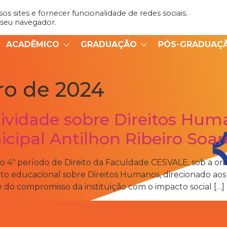
s sites e fornecer funcionalidade de redes sociais.
Admin
Portal do Aluno
 seu navegador.
ACADÊMICO
GRADUAÇÃO
PÓS-GRADUAÇ
ro de 2024
vidade sobre Direitos Hum
cipal Antilhon Ribeiro Soar
do 4º período de Direito da Faculdade CESVALE, sob a or
 educacional sobre Direitos Humanos, direcionado aos 
rte do compromisso da instituição com o impacto social […]