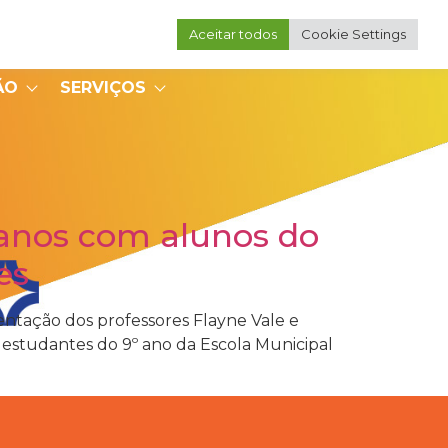
Aceitar todos
Cookie Settings
Portal do Professor
Portal do Coordenador
ÃO
SERVIÇOS
anos com alunos do
es
ientação dos professores Flayne Vale e
estudantes do 9º ano da Escola Municipal