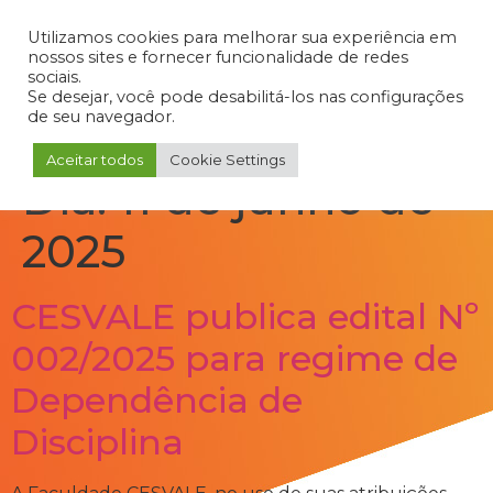
Admin
Portal do Aluno
Portal do Professor
Portal do Coordenador
Utilizamos cookies para melhorar sua experiência em
nossos sites e fornecer funcionalidade de redes
sociais.
Se desejar, você pode desabilitá-los nas configurações
de seu navegador.
Aceitar todos
Cookie Settings
Dia:
11 de junho de
2025
CESVALE publica edital Nº
002/2025 para regime de
Dependência de
Disciplina