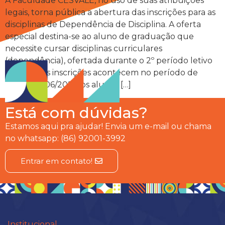
A Faculdade CESVALE, no uso de suas atribuições
legais, torna pública a abertura das inscrições para as
disciplinas de Dependência de Disciplina. A oferta
especial destina-se ao aluno de graduação que
necessite cursar disciplinas curriculares
(dependência), ofertada durante o 2º período letivo
de 2025. As inscrições acontecem no período de
10/06 a 16/06/2025, os alunos […]
Está com dúvidas?
Estamos aqui pra ajudar! Envia um e-mail ou chama
no whatsapp: (86) 92001-3992
Entrar em contato!
Institucional