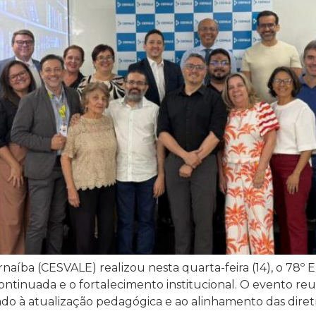
naíba (CESVALE) realizou nesta quarta-feira (14), o 78
ntinuada e o fortalecimento institucional. O evento reu
 à atualização pedagógica e ao alinhamento das diretri