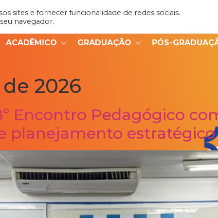
s sites e fornecer funcionalidade de redes sociais.
Admin
Portal do Aluno
 seu navegador.
ACADÊMICO
GRADUAÇÃO
PÓS-GRADUAÇ
o de 2026
º Encontro Pedagógico co
al e planejamento estratégico