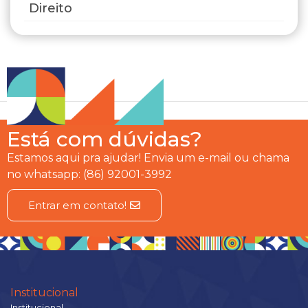
Direito
Está com dúvidas?
Estamos aqui pra ajudar! Envia um e-mail ou chama
no whatsapp: (86) 92001-3992
Entrar em contato!
Institucional
Institucional