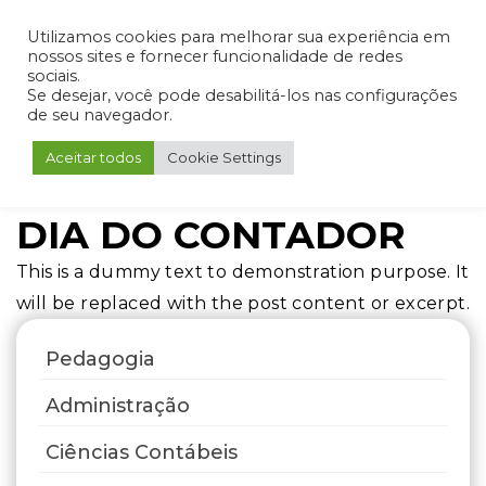
Admin
Portal do Aluno
Portal do Professor
Portal do Coordenador
Utilizamos cookies para melhorar sua experiência em
nossos sites e fornecer funcionalidade de redes
sociais.
Se desejar, você pode desabilitá-los nas configurações
de seu navegador.
Aceitar todos
Cookie Settings
DIA DO CONTADOR
This is a dummy text to demonstration purpose. It
will be replaced with the post content or excerpt.
Pedagogia
Administração
Ciências Contábeis