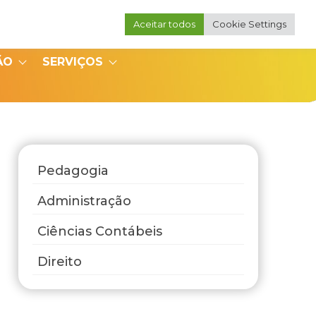
Aceitar todos
Cookie Settings
Portal do Professor
Portal do Coordenador
ÃO
SERVIÇOS
Pedagogia
Administração
Ciências Contábeis
Direito