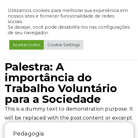
Admin
Portal do Aluno
Portal do Professor
Portal do Coordenador
Utilizamos cookies para melhorar sua experiência em
nossos sites e fornecer funcionalidade de redes
sociais.
Se desejar, você pode desabilitá-los nas configurações
de seu navegador.
Aceitar todos
Cookie Settings
Palestra: A
importância do
Trabalho Voluntário
para a Sociedade
This is a dummy text to demonstration purpose. It
will be replaced with the post content or excerpt.
Pedagogia