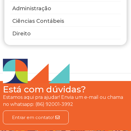
Administração
Ciências Contábeis
Direito
Está com dúvidas?
Estamos aqui pra ajudar! Envia um e-mail ou chama
no whatsapp: (86) 92001-3992
Entrar em contato!