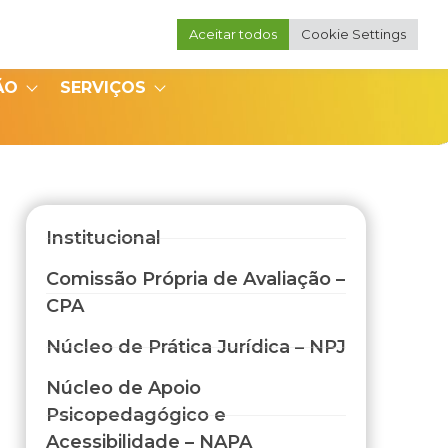
Aceitar todos
Cookie Settings
Portal do Professor
Portal do Coordenador
ÃO
SERVIÇOS
Institucional
Comissão Própria de Avaliação –
CPA
Núcleo de Prática Jurídica – NPJ
Núcleo de Apoio
Psicopedagógico e
Acessibilidade – NAPA