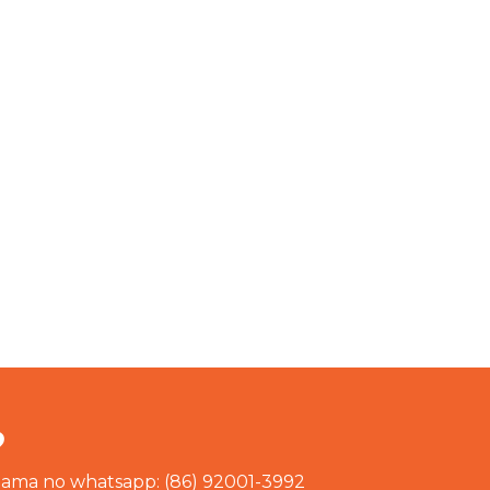
?
chama no whatsapp: (86) 92001-3992