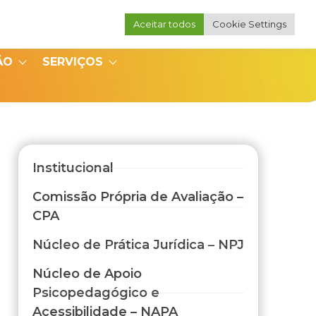
Aceitar todos
Cookie Settings
Portal do Professor
Portal do Coordenador
ÃO
SERVIÇOS
Institucional
Comissão Própria de Avaliação –
CPA
Núcleo de Prática Jurídica – NPJ
Núcleo de Apoio
Psicopedagógico e
Acessibilidade – NAPA