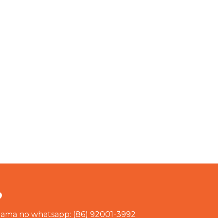
?
chama no whatsapp: (86) 92001-3992