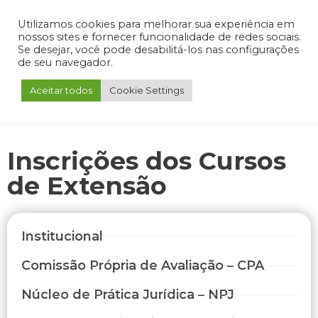
Admin
Portal do Aluno
Portal do Professor
Portal do Coordenador
Utilizamos cookies para melhorar sua experiência em
nossos sites e fornecer funcionalidade de redes sociais.
Se desejar, você pode desabilitá-los nas configurações
de seu navegador.
Aceitar todos
Cookie Settings
Inscrições dos Cursos
de Extensão
Institucional
Comissão Própria de Avaliação – CPA
Núcleo de Prática Jurídica – NPJ