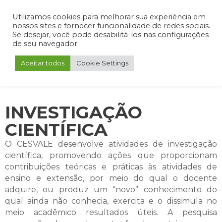
Admin
Portal do Aluno
Portal do Professor
Portal do Coordenador
Utilizamos cookies para melhorar sua experiência em
nossos sites e fornecer funcionalidade de redes sociais.
Se desejar, você pode desabilitá-los nas configurações
de seu navegador.
Aceitar todos
Cookie Settings
INVESTIGAÇÃO
CIENTÍFICA
O CESVALE desenvolve atividades de investigação
científica, promovendo ações que proporcionam
contribuições teóricas e práticas às atividades de
ensino e extensão, por meio do qual o docente
adquire, ou produz um “novo” conhecimento do
qual ainda não conhecia, exercita e o dissimula no
meio acadêmico resultados úteis. A pesquisa