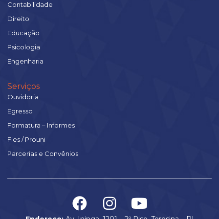
Contabilidade
Direito
Educação
Psicologia
Engenharia
Serviços
Ouvidoria
Egresso
Formatura – Informes
Fies / Prouni
Parcerias e Convênios
Endereço:
Av. Ininga, 1201 – 2º Piso, Teresina – PI