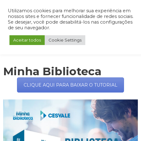
Admin
Portal do Aluno
Portal do Professor
Portal do Coordenador
Utilizamos cookies para melhorar sua experiência em
nossos sites e fornecer funcionalidade de redes sociais.
Se desejar, você pode desabilitá-los nas configurações
de seu navegador.
Aceitar todos
Cookie Settings
Minha Biblioteca
CLIQUE AQUI PARA BAIXAR O TUTORIAL