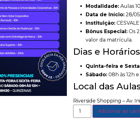
Modalidade:
Aulas 1
Data de Início:
28/05
Instituição:
CESVALE
Bônus Especial:
Os 2
valor da matrícula.
Dias e Horários
Quinta-feira e Sexta-
Sábado:
08h às 12h e
Local das Aula
Riverside Shopping – Av. Ini
Adicionar ao car