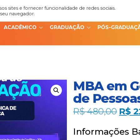
s sites e fornecer funcionalidade de redes sociais.
Admin
Portal do Aluno
 seu navegador.
ACADÊMICO
GRADUAÇÃO
PÓS-GRADUAÇ
MBA em Ge
de Pessoas
R$
480,00
R$
2
Informações B