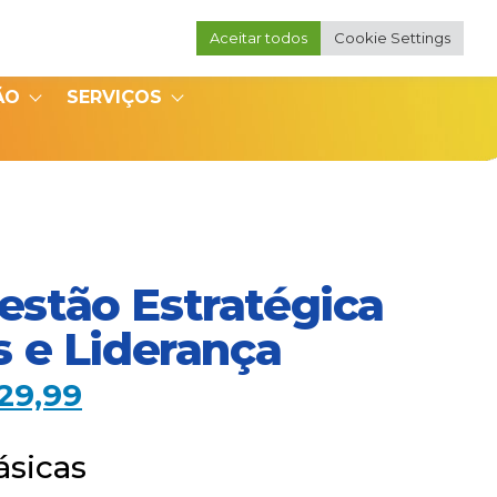
Aceitar todos
Cookie Settings
Portal do Professor
Portal do Coordenador
ÃO
SERVIÇOS
stão Estratégica
 e Liderança
29,99
ásicas