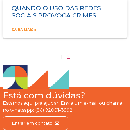
QUANDO O USO DAS REDES
SOCIAIS PROVOCA CRIMES
SAIBA MAIS »
1
2
Está com dúvidas?
Estamos aqui pra ajudar! Envia um e-mail ou chama
no whatsapp: (86) 92001-3992
Entrar em contato!