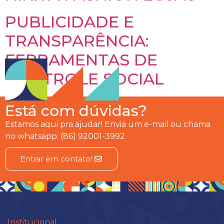
PUBLICIDADE E
TRANSPARÊNCIA:
FERRAMENTAS DE
CONTROLE SOCIAL
Está com dúvidas?
Estamos aqui pra ajudar! Envia um e-mail ou chama
no whatsapp: (86) 92001-3992
Entrar em contato!
Institucional