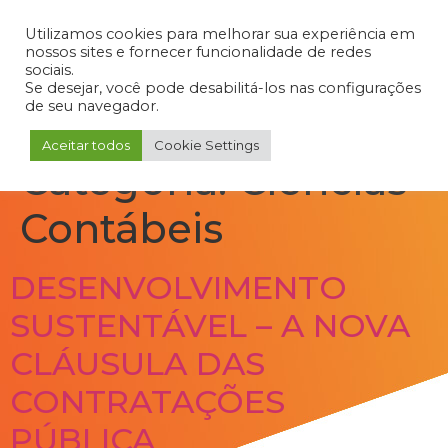
Admin
Portal do Aluno
Portal do Professor
Portal do Coordenador
Utilizamos cookies para melhorar sua experiência em
nossos sites e fornecer funcionalidade de redes
sociais.
Se desejar, você pode desabilitá-los nas configurações
de seu navegador.
Aceitar todos
Cookie Settings
Categoria:
Ciências
Contábeis
DESENVOLVIMENTO
SUSTENTÁVEL – A NOVA
CLÁUSULA DAS
CONTRATAÇÕES
PÚBLICA