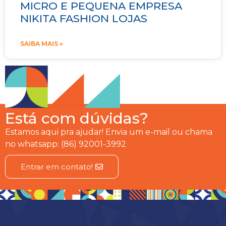
MICRO E PEQUENA EMPRESA
NIKITA FASHION LOJAS
SAIBA MAIS »
Está com dúvidas?
Estamos aqui pra ajudar! Envia um e-mail ou chama
no whatsapp: (86) 92001-3992
Entrar em contato!