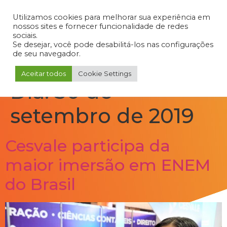
Admin
Portal do Aluno
Portal do Professor
Portal do Coordenador
Utilizamos cookies para melhorar sua experiência em
nossos sites e fornecer funcionalidade de redes
sociais.
Se desejar, você pode desabilitá-los nas configurações
de seu navegador.
Aceitar todos
Cookie Settings
Dia:
30 de
setembro de 2019
Cesvale participa da
maior imersão em ENEM
do Brasil