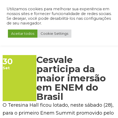
Admin
Portal do Aluno
Portal do Professor
Portal do Coordenador
Utilizamos cookies para melhorar sua experiência em
nossos sites e fornecer funcionalidade de redes sociais.
Se desejar, você pode desabilitá-los nas configurações
de seu navegador.
Aceitar todos
Cookie Settings
Cesvale
30
participa da
Set
maior imersão
em ENEM do
Brasil
O Teresina Hall ficou lotado, neste sábado (28),
para o primeiro Enem Summit promovido pelo