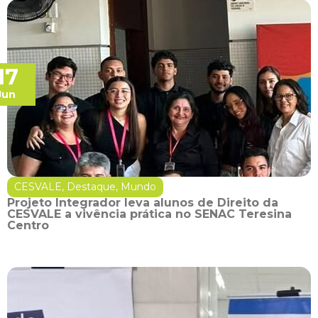
17
Jun
CESVALE
,
Destaque
,
Mundo
Projeto Integrador leva alunos de Direito da
CESVALE a vivência prática no SENAC Teresina
Centro