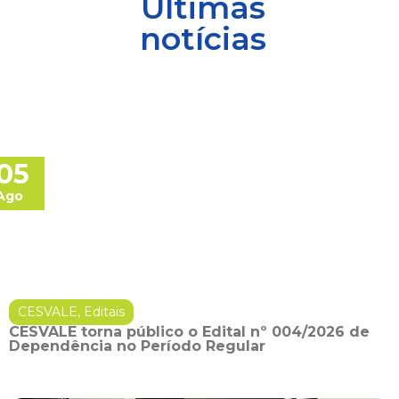
Últimas
notícias
05
Ago
CESVALE
,
Editais
CESVALE torna público o Edital nº 004/2026 de
Dependência no Período Regular