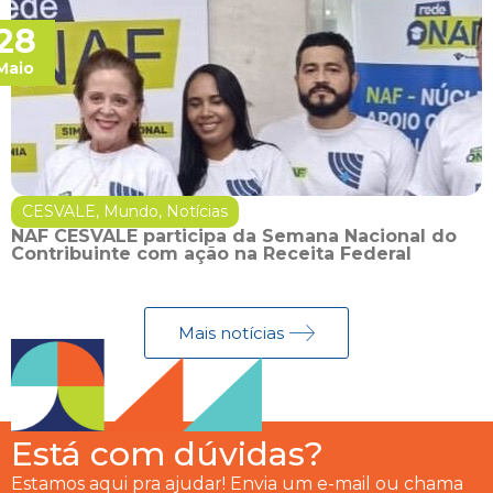
28
Maio
CESVALE
,
Mundo
,
Notícias
NAF CESVALE participa da Semana Nacional do
Contribuinte com ação na Receita Federal
Mais notícias
Está com dúvidas?
Estamos aqui pra ajudar! Envia um e-mail ou chama