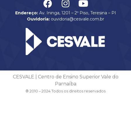
Endereço:
Av. Ininga, 1201 – 2º Piso, Teresina – PI
Ouvidoria:
ouvidoria@cesvale.com.br
CESVALE | Centro de Ensino Superior Vale do
Parnaíba
® 2010 – 2024 Todos os direitos reservados