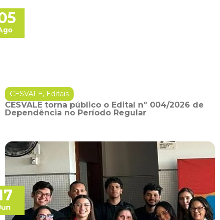
05
Ago
CESVALE
,
Editais
CESVALE torna público o Edital nº 004/2026 de
Dependência no Período Regular
17
Jun