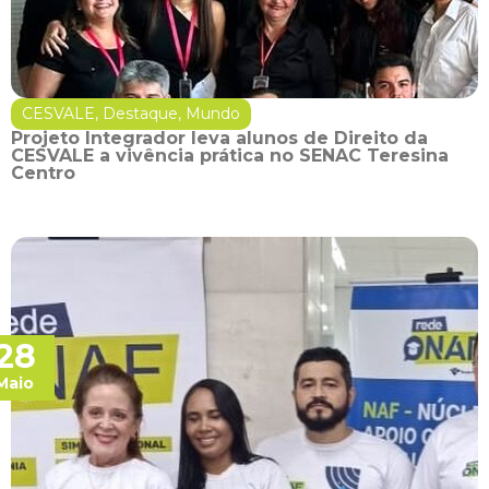
CESVALE
,
Destaque
,
Mundo
Projeto Integrador leva alunos de Direito da
CESVALE a vivência prática no SENAC Teresina
Centro
28
Maio