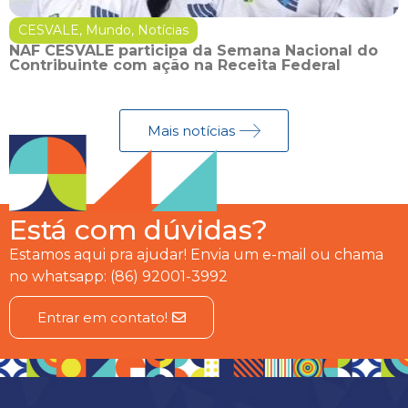
CESVALE
,
Mundo
,
Notícias
NAF CESVALE participa da Semana Nacional do
Contribuinte com ação na Receita Federal
Mais notícias
Está com dúvidas?
Estamos aqui pra ajudar! Envia um e-mail ou chama
no whatsapp: (86) 92001-3992
Entrar em contato!