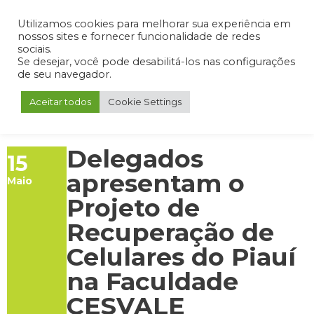
Admin
Portal do Aluno
Portal do Professor
Portal do Coordenador
Utilizamos cookies para melhorar sua experiência em
nossos sites e fornecer funcionalidade de redes
sociais.
Se desejar, você pode desabilitá-los nas configurações
de seu navegador.
Aceitar todos
Cookie Settings
Delegados
15
apresentam o
Maio
Projeto de
Recuperação de
Celulares do Piauí
na Faculdade
CESVALE