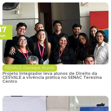
17
Jun
CESVALE
,
Destaque
,
Mundo
Projeto Integrador leva alunos de Direito da
CESVALE a vivência prática no SENAC Teresina
Centro