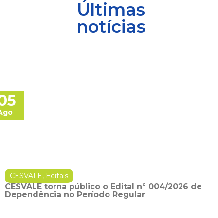
Últimas
notícias
05
Ago
CESVALE
,
Editais
CESVALE torna público o Edital nº 004/2026 de
Dependência no Período Regular