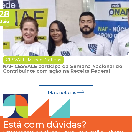
28
Maio
CESVALE
,
Mundo
,
Notícias
NAF CESVALE participa da Semana Nacional do
Contribuinte com ação na Receita Federal
Mais notícias
Está com dúvidas?