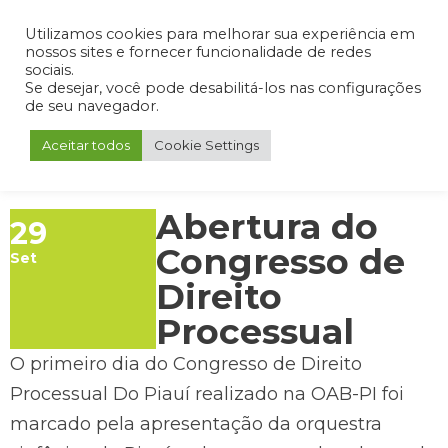
Admin
Portal do Aluno
Portal do Professor
Portal do Coordenador
Utilizamos cookies para melhorar sua experiência em
nossos sites e fornecer funcionalidade de redes
sociais.
Se desejar, você pode desabilitá-los nas configurações
de seu navegador.
Aceitar todos
Cookie Settings
Abertura do
29
Congresso de
Set
Direito
Processual
O primeiro dia do Congresso de Direito
Processual Do Piauí realizado na OAB-PI foi
marcado pela apresentação da orquestra