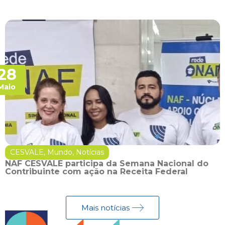
28
Maio
CESVALE
,
Mundo
,
Notícias
NAF CESVALE participa da Semana Nacional do
Contribuinte com ação na Receita Federal
Mais notícias