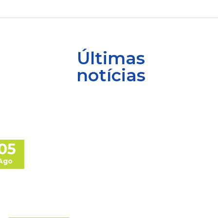
Últimas
notícias
05
Ago