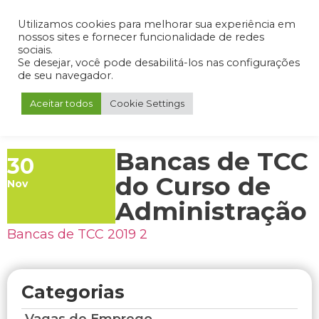
Admin
Portal do Aluno
Portal do Professor
Portal do Coordenador
Utilizamos cookies para melhorar sua experiência em
nossos sites e fornecer funcionalidade de redes
sociais.
Se desejar, você pode desabilitá-los nas configurações
de seu navegador.
Aceitar todos
Cookie Settings
Bancas de TCC
30
do Curso de
Nov
Administração
Bancas de TCC 2019 2
Categorias