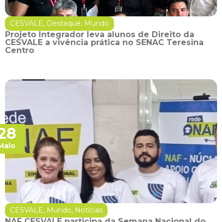
CESVALE
,
Destaque
,
Mundo
Projeto Integrador leva alunos de Direito da
CESVALE a vivência prática no SENAC Teresina
Centro
28
Maio
CESVALE
,
Mundo
,
Notícias
NAF CESVALE participa da Semana Nacional do