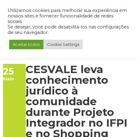
Admin
Portal do Aluno
Portal do Professor
Portal do Coordenador
Utilizamos cookies para melhorar sua experiência em
nossos sites e fornecer funcionalidade de redes
sociais.
Se desejar, você pode desabilitá-los nas configurações
de seu navegador.
Aceitar todos
Cookie Settings
CESVALE leva
25
conhecimento
Maio
jurídico à
comunidade
durante Projeto
Integrador no IFPI
e no Shopping