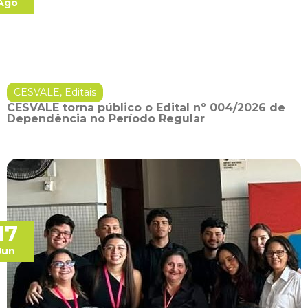
Ago
CESVALE
,
Editais
CESVALE torna público o Edital nº 004/2026 de
Dependência no Período Regular
17
Jun