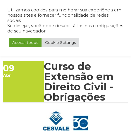
Admin
Portal do Aluno
Portal do Professor
Portal do Coordenador
Utilizamos cookies para melhorar sua experiência em
nossos sites e fornecer funcionalidade de redes
sociais.
Se desejar, você pode desabilitá-los nas configurações
de seu navegador.
Aceitar todos
Cookie Settings
Curso de
09
Extensão em
Abr
Direito Civil -
Obrigações