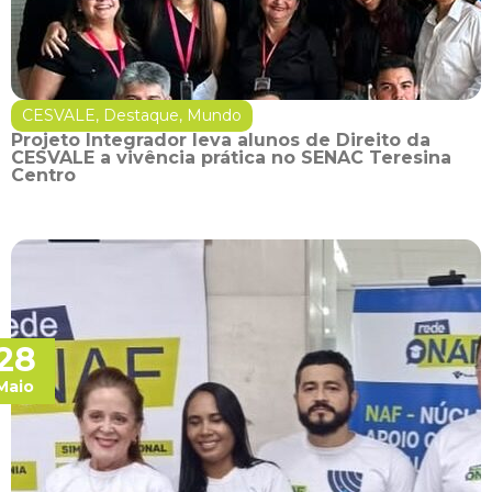
CESVALE
,
Destaque
,
Mundo
Projeto Integrador leva alunos de Direito da
CESVALE a vivência prática no SENAC Teresina
Centro
28
Maio