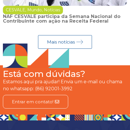
CESVALE
,
Mundo
,
Notícias
NAF CESVALE participa da Semana Nacional do
Contribuinte com ação na Receita Federal
Mais notícias
Está com dúvidas?
Estamos aqui pra ajudar! Envia um e-mail ou chama
no whatsapp: (86) 92001-3992
Entrar em contato!