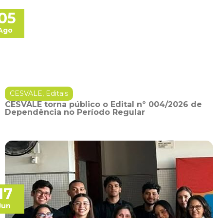
05
Ago
CESVALE
,
Editais
CESVALE torna público o Edital nº 004/2026 de
Dependência no Período Regular
17
Jun