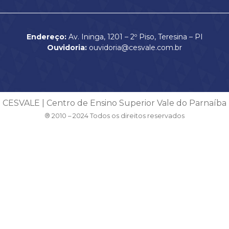
Endereço:
Av. Ininga, 1201 – 2º Piso, Teresina – PI
Ouvidoria:
ouvidoria@cesvale.com.br
CESVALE | Centro de Ensino Superior Vale do Parnaíba
® 2010 – 2024 Todos os direitos reservados