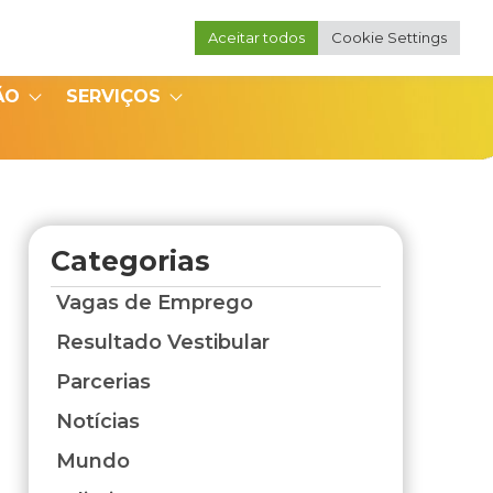
Aceitar todos
Cookie Settings
Portal do Professor
Portal do Coordenador
ÃO
SERVIÇOS
Categorias
Vagas de Emprego
Resultado Vestibular
Parcerias
Notícias
Mundo