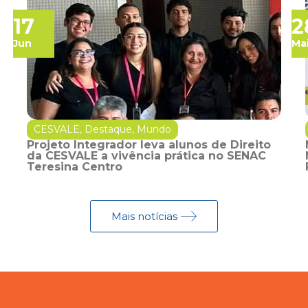
17
2
Jun
Ma
CESVALE
,
Destaque
,
Mundo
Projeto Integrador leva alunos de Direito
da CESVALE a vivência prática no SENAC
Teresina Centro
Mais notícias