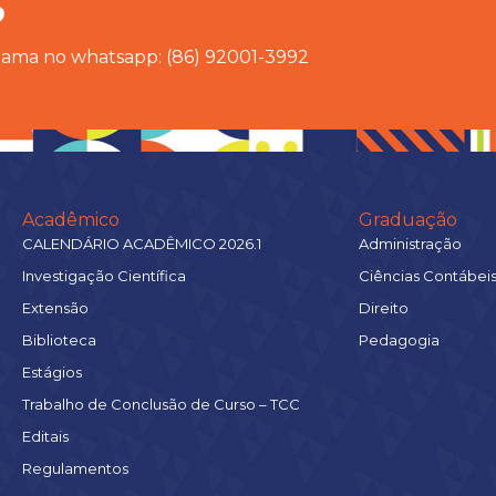
?
chama no whatsapp: (86) 92001-3992
Acadêmico
Graduação
CALENDÁRIO ACADÊMICO 2026.1
Administração
Investigação Científica
Ciências Contábei
Extensão
Direito
Biblioteca
Pedagogia
Estágios
Trabalho de Conclusão de Curso – TCC
Editais
Regulamentos