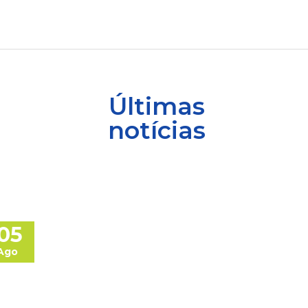
Últimas
notícias
05
Ago