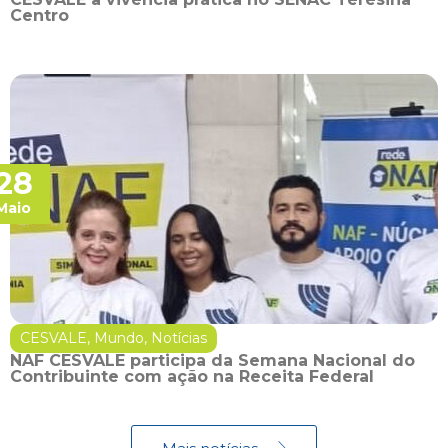
Centro
28
Maio
CESVALE
,
Mundo
,
Notícias
NAF CESVALE participa da Semana Nacional do
Contribuinte com ação na Receita Federal