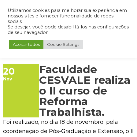
Admin
Portal do Aluno
Portal do Professor
Portal do Coordenador
Utilizamos cookies para melhorar sua experiência em
nossos sites e fornecer funcionalidade de redes
sociais.
Se desejar, você pode desabilitá-los nas configurações
de seu navegador.
Aceitar todos
Cookie Settings
Faculdade
20
CESVALE realiza
Nov
o II curso de
Reforma
Trabalhista.
Foi realizado, no dia 18 de novembro, pela
coordenação de Pós-Graduação e Extensão, o II