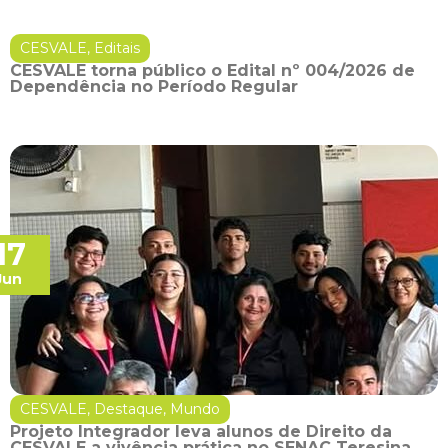
CESVALE
,
Editais
CESVALE torna público o Edital nº 004/2026 de
Dependência no Período Regular
17
Jun
CESVALE
,
Destaque
,
Mundo
Projeto Integrador leva alunos de Direito da
CESVALE a vivência prática no SENAC Teresina