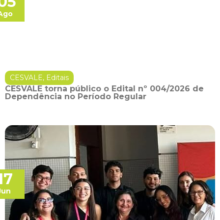
05
Ago
CESVALE
,
Editais
CESVALE torna público o Edital nº 004/2026 de
Dependência no Período Regular
17
Jun