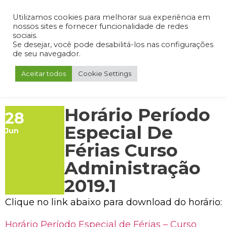
Admin
Portal do Aluno
Portal do Professor
Portal do Coordenador
Utilizamos cookies para melhorar sua experiência em
nossos sites e fornecer funcionalidade de redes
sociais.
Se desejar, você pode desabilitá-los nas configurações
de seu navegador.
Aceitar todos
Cookie Settings
Horário Período
28
Especial De
Jun
Férias Curso
Administração
2019.1
Clique no link abaixo para download do horário:
Horário Período Especial de Férias – Curso