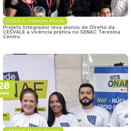
CESVALE
,
Destaque
,
Mundo
Projeto Integrador leva alunos de Direito da
CESVALE a vivência prática no SENAC Teresina
Centro
28
Maio
CESVALE
,
Mundo
,
Notícias