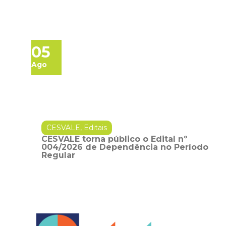
05
Ago
CESVALE
,
Editais
CESVALE torna público o Edital nº
004/2026 de Dependência no Período
Regular