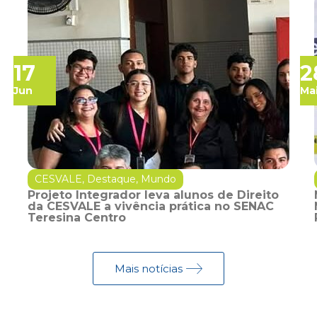
17
2
Jun
Ma
CESVALE
,
Destaque
,
Mundo
Projeto Integrador leva alunos de Direito
da CESVALE a vivência prática no SENAC
Teresina Centro
Mais notícias