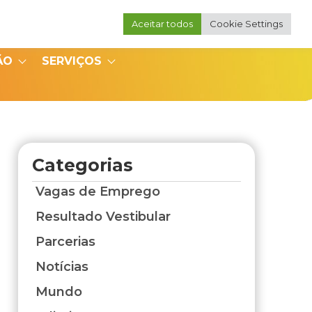
Aceitar todos
Cookie Settings
Portal do Professor
Portal do Coordenador
ÃO
SERVIÇOS
Categorias
Vagas de Emprego
Resultado Vestibular
Parcerias
Notícias
Mundo