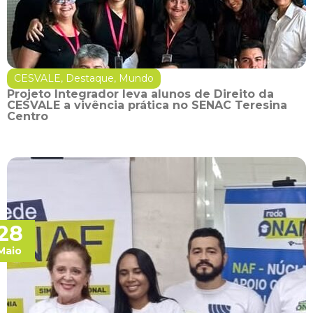
CESVALE
,
Destaque
,
Mundo
Projeto Integrador leva alunos de Direito da
CESVALE a vivência prática no SENAC Teresina
Centro
28
Maio