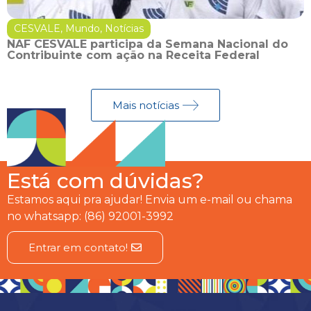
CESVALE
,
Mundo
,
Notícias
NAF CESVALE participa da Semana Nacional do
Contribuinte com ação na Receita Federal
Mais notícias
Está com dúvidas?
Estamos aqui pra ajudar! Envia um e-mail ou chama
no whatsapp: (86) 92001-3992
Entrar em contato!