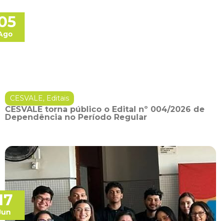
05
Ago
CESVALE
,
Editais
CESVALE torna público o Edital nº 004/2026 de
Dependência no Período Regular
17
Jun