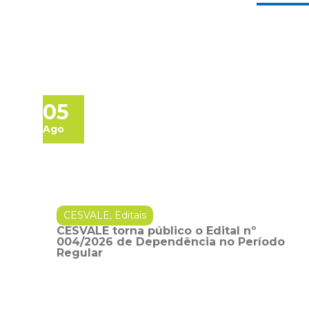
05
Ago
CESVALE
,
Editais
CESVALE torna público o Edital nº
004/2026 de Dependência no Período
Regular