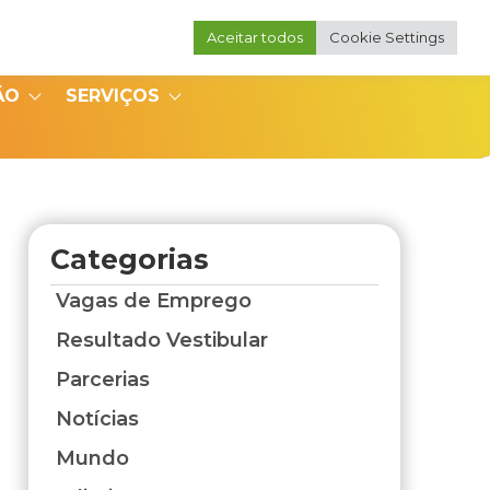
Aceitar todos
Cookie Settings
Portal do Professor
Portal do Coordenador
ÃO
SERVIÇOS
Categorias
Vagas de Emprego
Resultado Vestibular
Parcerias
Notícias
Mundo