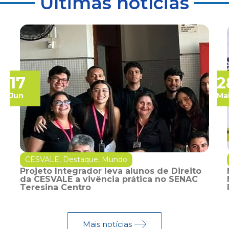
Últimas notícias
17
2
Jun
Ma
CESVALE
,
Destaque
,
Mundo
Projeto Integrador leva alunos de Direito
da CESVALE a vivência prática no SENAC
Teresina Centro
Mais notícias