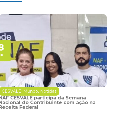
8
io
CESVALE
,
Mundo
,
Notícias
NAF CESVALE participa da Semana
Nacional do Contribuinte com ação na
Receita Federal