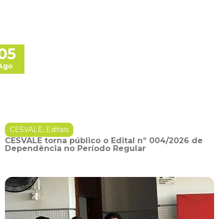
05
Ago
CESVALE
,
Editais
CESVALE torna público o Edital nº 004/2026 de
Dependência no Período Regular