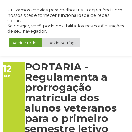
Admin
Portal do Aluno
Portal do Professor
Portal do Coordenador
Utilizamos cookies para melhorar sua experiência em
nossos sites e fornecer funcionalidade de redes
sociais.
Se desejar, você pode desabilitá-los nas configurações
de seu navegador.
Aceitar todos
Cookie Settings
PORTARIA -
12
Regulamenta a
Jan
prorrogação
matrícula dos
alunos veteranos
para o primeiro
semestre letivo