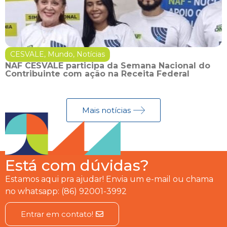
CESVALE
,
Mundo
,
Notícias
NAF CESVALE participa da Semana Nacional do
Contribuinte com ação na Receita Federal
Mais notícias
Está com dúvidas?
Estamos aqui pra ajudar! Envia um e-mail ou chama
no whatsapp: (86) 92001-3992
Entrar em contato!