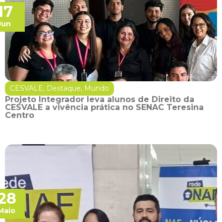
17
Jun
CESVALE
,
Destaque
,
Mundo
Projeto Integrador leva alunos de Direito da
CESVALE a vivência prática no SENAC Teresina
Centro
28
Maio