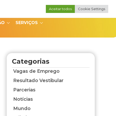
Aceitar todos
Cookie Settings
Portal do Professor
Portal do Coordenador
ÃO
SERVIÇOS
Categorias
Vagas de Emprego
Resultado Vestibular
Parcerias
Notícias
Mundo