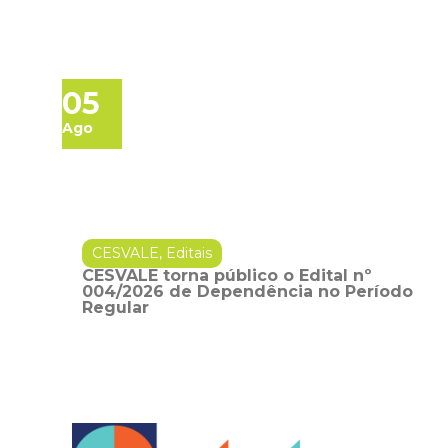
05
Ago
CESVALE
,
Editais
CESVALE torna público o Edital nº
004/2026 de Dependência no Período
Regular