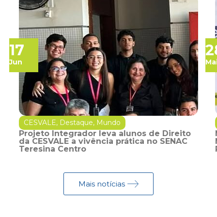
17
2
Jun
Ma
CESVALE
,
Destaque
,
Mundo
Projeto Integrador leva alunos de Direito
da CESVALE a vivência prática no SENAC
Teresina Centro
Mais notícias