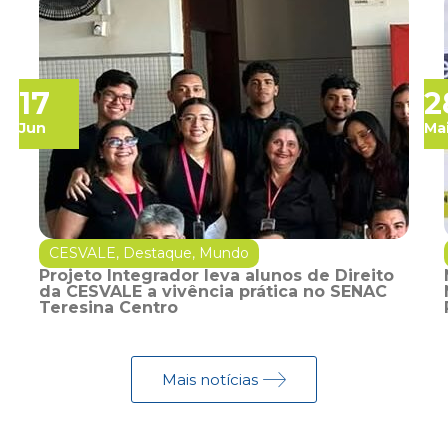
17
2
Jun
Ma
CESVALE
,
Destaque
,
Mundo
Projeto Integrador leva alunos de Direito
da CESVALE a vivência prática no SENAC
Teresina Centro
Mais notícias