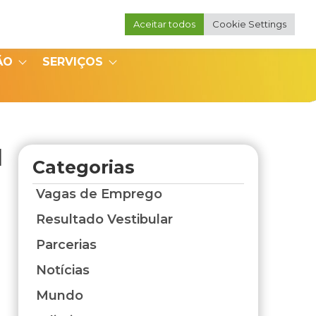
Aceitar todos
Cookie Settings
Portal do Professor
Portal do Coordenador
ÃO
SERVIÇOS
1
Categorias
Vagas de Emprego
Resultado Vestibular
Parcerias
Notícias
Mundo