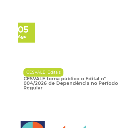
05
Ago
CESVALE
,
Editais
CESVALE torna público o Edital nº
004/2026 de Dependência no Período
Regular