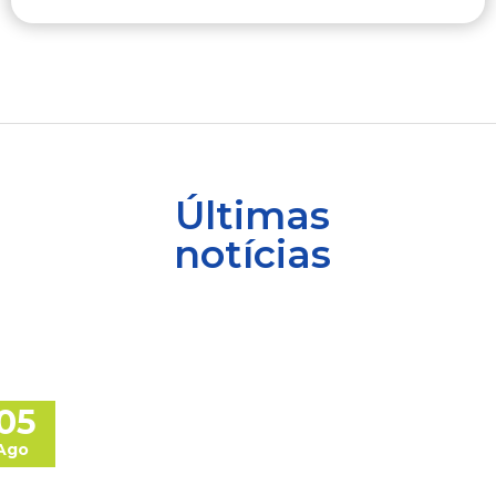
Últimas
notícias
05
Ago