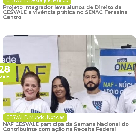
CESVALE
,
Destaque
,
Mundo
Projeto Integrador leva alunos de Direito da
CESVALE a vivência prática no SENAC Teresina
Centro
28
Maio
CESVALE
,
Mundo
,
Notícias
NAF CESVALE participa da Semana Nacional do
Contribuinte com ação na Receita Federal