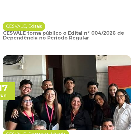
CESVALE
,
Editais
CESVALE torna público o Edital nº 004/2026 de
Dependência no Período Regular
17
Jun