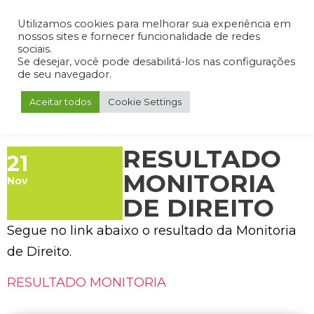
Admin
Portal do Aluno
Portal do Professor
Portal do Coordenador
Utilizamos cookies para melhorar sua experiência em
nossos sites e fornecer funcionalidade de redes
sociais.
Se desejar, você pode desabilitá-los nas configurações
de seu navegador.
Aceitar todos
Cookie Settings
RESULTADO
21
MONITORIA
Nov
DE DIREITO
Segue no link abaixo o resultado da Monitoria
de Direito.
RESULTADO MONITORIA