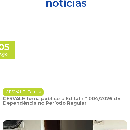
notícias
05
Ago
CESVALE
,
Editais
CESVALE torna público o Edital nº 004/2026 de
Dependência no Período Regular