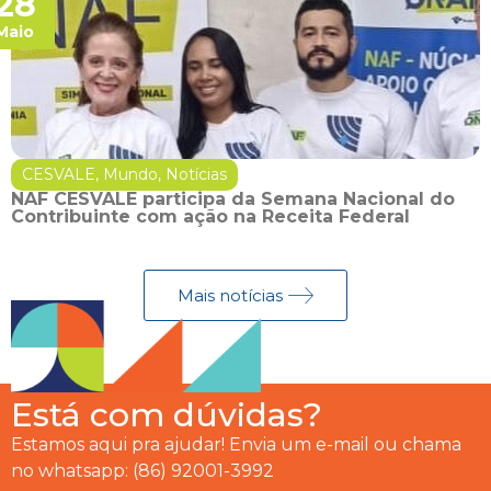
28
Maio
CESVALE
,
Mundo
,
Notícias
NAF CESVALE participa da Semana Nacional do
Contribuinte com ação na Receita Federal
Mais notícias
Está com dúvidas?
Estamos aqui pra ajudar! Envia um e-mail ou chama
no whatsapp: (86) 92001-3992