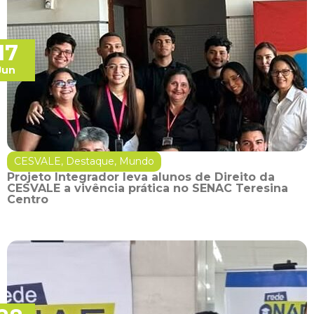
17
Jun
CESVALE
,
Destaque
,
Mundo
Projeto Integrador leva alunos de Direito da
CESVALE a vivência prática no SENAC Teresina
Centro