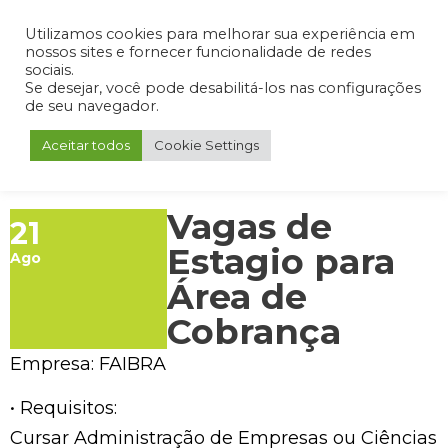
Admin
Portal do Aluno
Portal do Professor
Portal do Coordenador
Utilizamos cookies para melhorar sua experiência em
nossos sites e fornecer funcionalidade de redes
sociais.
Se desejar, você pode desabilitá-los nas configurações
de seu navegador.
Aceitar todos
Cookie Settings
Vagas de
21
Estagio para
Ago
Área de
Cobrança
Empresa: FAIBRA
• Requisitos:
Cursar Administração de Empresas ou Ciências