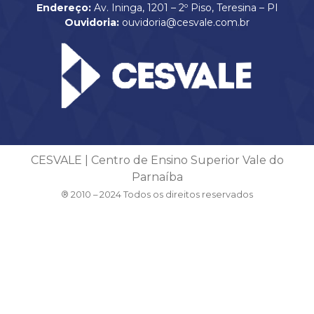
Endereço:
Av. Ininga, 1201 – 2º Piso, Teresina – PI
Ouvidoria:
ouvidoria@cesvale.com.br
CESVALE | Centro de Ensino Superior Vale do
Parnaíba
® 2010 – 2024 Todos os direitos reservados