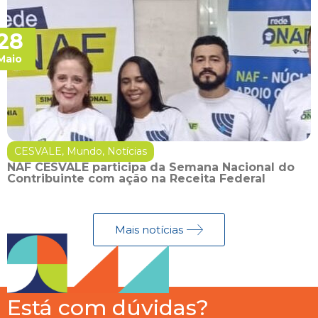
28
Maio
CESVALE
,
Mundo
,
Notícias
NAF CESVALE participa da Semana Nacional do
Contribuinte com ação na Receita Federal
Mais notícias
Está com dúvidas?