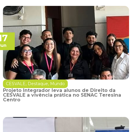
17
Jun
CESVALE
,
Destaque
,
Mundo
Projeto Integrador leva alunos de Direito da
CESVALE a vivência prática no SENAC Teresina
Centro