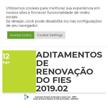
Admin
Portal do Aluno
Portal do Professor
Portal do Coordenador
Utilizamos cookies para melhorar sua experiência em
nossos sites e fornecer funcionalidade de redes
sociais.
Se desejar, você pode desabilitá-los nas configurações
de seu navegador.
Aceitar todos
Cookie Settings
ADITAMENTOS
12
DE
Ago
RENOVAÇÃO
DO FIES
2019.02