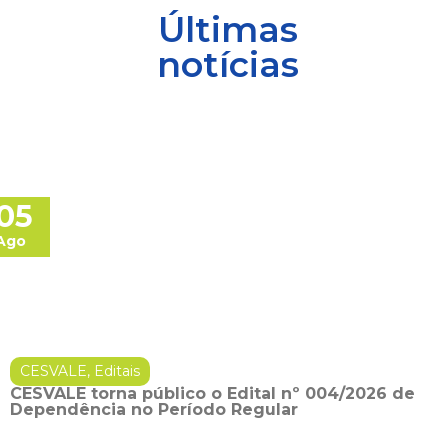
Últimas
notícias
05
Ago
CESVALE
,
Editais
CESVALE torna público o Edital nº 004/2026 de
Dependência no Período Regular